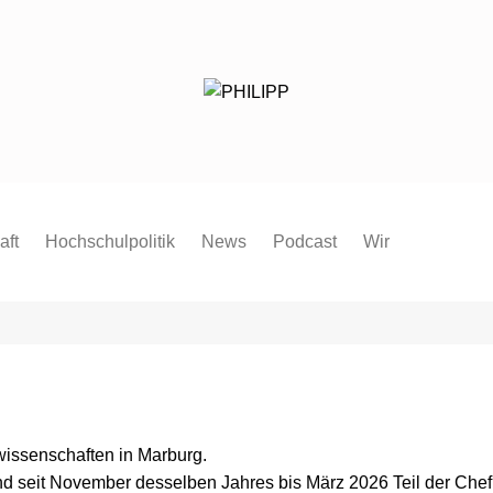
aft
Hochschulpolitik
News
Podcast
Wir
Redaktion
Mitmachen
FAQ
Pressespiegel
Pressemitteilung
kwissenschaften in Marburg.
Satzung
nd seit November desselben Jahres bis März 2026 Teil der Chef