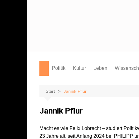
Zum
Inhalt
springen
Politik
Kultur
Leben
Wissensch
Film
Marburg
Studium
Theater
Campus
Start
Jannik Pflur
Literatur
Sport
Jannik Pflur
Musik
Endgegner*in
Kunst
Macht es wie Felix Lobrecht – studiert Politi
23 Jahre alt, seit Anfang 2024 bei PHILIPP u