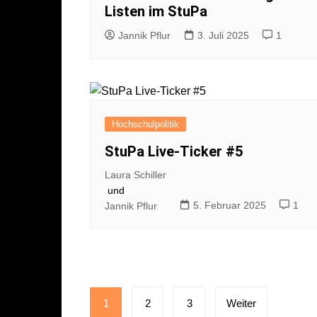
Listen im StuPa
Jannik Pflur
3. Juli 2025
1
Hochschulpolitik
StuPa Live-Ticker #5
Laura Schiller
und
5. Februar 2025
1
Jannik Pflur
Seitennummerierung
1
2
3
Weiter