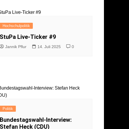
ärung
Hochschulpolitik
StuPa Live-Ticker #9
Jannik Pflur
14. Juli 2025
0
Politik
Bundestagswahl-Interview:
Stefan Heck (CDU)