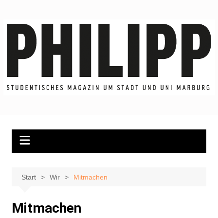
Zum
Inhalt
springen
Start
Wir
Mitmachen
Mitmachen