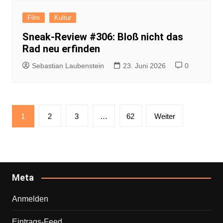
Film
Kultur
Sneak-Review #306: Bloß nicht das
Rad neu erfinden
Sebastian Laubenstein
23. Juni 2026
0
Seitennummerierung
1
2
3
…
62
Weiter
der
Beiträge
Meta
Anmelden
Eintrags-Feed