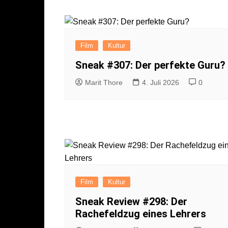
Film
Kultur
Sneak #307: Der perfekte Guru?
Marit Thore
4. Juli 2026
0
Film
Kultur
Sneak Review #298: Der
Rachefeldzug eines Lehrers