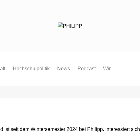
aft
Hochschulpolitik
News
Podcast
Wir
Redaktion
Mitmachen
FAQ
Pressespiegel
Pressemitteilung
nd ist seit dem Wintersemester 2024 bei Philipp. Interessiert sic
Satzung