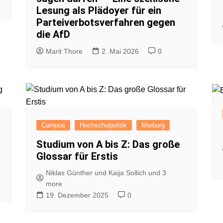
Lesung als Plädoyer für ein
Parteiverbotsverfahren gegen
die AfD
Marit Thore
2. Mai 2026
0
Campus
Hochschulpolitik
Marburg
Studium von A bis Z: Das große
Glossar für Erstis
Niklas Günther und Kaija Sollich und 3
more
19. Dezember 2025
0