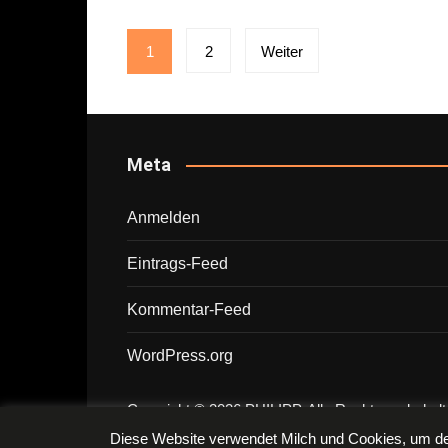
Seitennummerierung
1
2
Weiter
der
Beiträge
Meta
Anmelden
Eintrags-Feed
Kommentar-Feed
WordPress.org
Copyright © 2026 PHILIPP. Alle Rechte vorbehalt
Diese Website verwendet Milch und Cookies, um dei