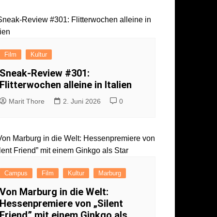
ärung
Film
Kultur
Sneak-Review #301:
Flitterwochen alleine in Italien
Marit Thore
2. Juni 2026
0
Campus
Film
Kultur
Marburg
Von Marburg in die Welt:
Hessenpremiere von „Silent
Friend” mit einem Ginkgo als