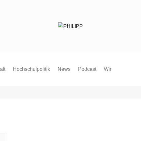
aft
Hochschulpolitik
News
Podcast
Wir
Redaktion
Mitmachen
FAQ
Pressespiegel
Pressemitteilung
Satzung