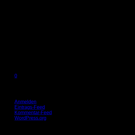
0
Meta
Anmelden
Eintrags-Feed
Kommentar-Feed
WordPress.org
Copyright © 2026 PHILIPP. Alle Rechte vorbehalten.