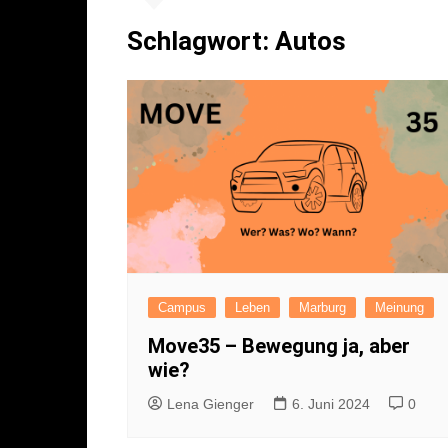
Literatur
Sport
Schlagwort:
Autos
Musik
Endgegner*in
Kunst
Campus
Leben
Marburg
Meinung
Move35 – Bewegung ja, aber
wie?
Lena Gienger
6. Juni 2024
0