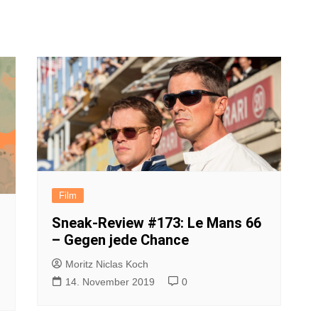
FAQ
Presses
Pressem
Satzun
Impres
Datensc
Film
Sneak-Review #173: Le Mans 66
– Gegen jede Chance
Moritz Niclas Koch
14. November 2019
0