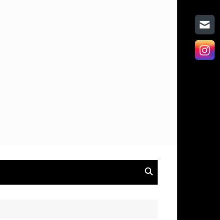
on
hen