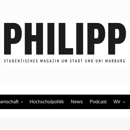
enschaft
Hochschulpolitik
News
Podcast
Wir
dium
Redakti
Mitmac