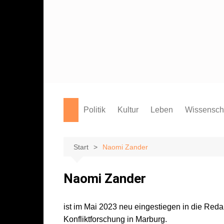
Zum
Inhalt
springen
Politik
Kultur
Leben
Wissensch
Film
Marburg
Studium
Theater
Campus
Start
Naomi Zander
Literatur
Sport
Naomi Zander
Musik
Endgegner*in
Kunst
ist im Mai 2023 neu eingestiegen in die Red
Konfliktforschung in Marburg.