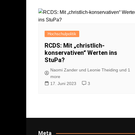
Hochschulpolitik
RCDS: Mit „christlich-
konservativen“ Werten ins
StuPa?
Naomi Zander und Leonie Theiding und 1
more
17. Juni 2023
3
Meta