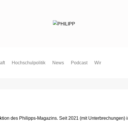
aft
Hochschulpolitik
News
Podcast
Wir
Redaktion
Mitmachen
FAQ
Pressespiegel
Pressemitteilung
aktion des Philipps-Magazins. Seit 2021 (mit Unterbrechungen) 
Satzung