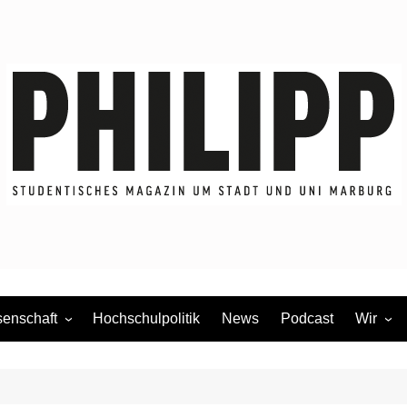
enschaft
Hochschulpolitik
News
Podcast
Wir
dium
Redakti
Mitmac