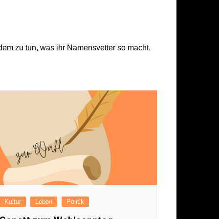
piegel
itteilung
 dem zu tun, was ihr Namensvetter so macht.
g
sum
hutzerklärung
Kultur
Leben
Politik