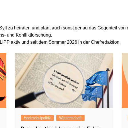
FAQ
Presses
Pressem
 Sylt zu heiraten und plant auch sonst genau das Gegenteil von
Satzun
s- und Konfliktforschung.
Impres
ILIPP aktiv und seit dem Sommer 2026 in der Chefredaktion.
Datensc
Hochschulpolitik
Wissenschaft