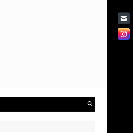
on
hen