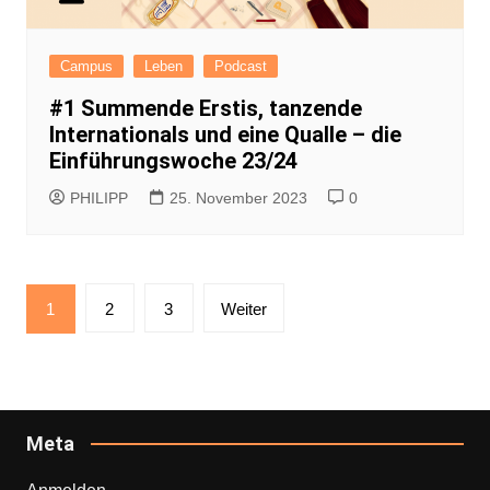
Campus
Leben
Podcast
#1 Summende Erstis, tanzende
Internationals und eine Qualle – die
Einführungswoche 23/24
PHILIPP
25. November 2023
0
Seitennummerierung
1
2
3
Weiter
der
Beiträge
Meta