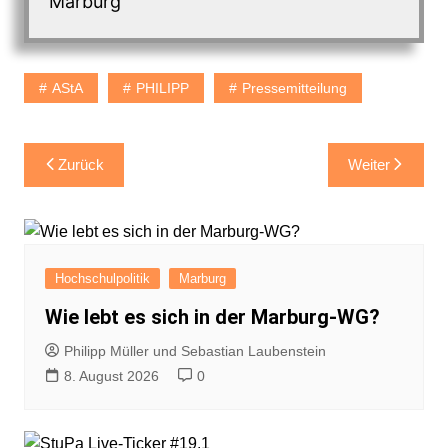
Marburg
AStA
PHILIPP
Pressemitteilung
Beitragsnavigation
Zurück
Weiter
Hochschulpolitik
Marburg
Wie lebt es sich in der Marburg-WG?
Philipp Müller und Sebastian Laubenstein
8. August 2026
0