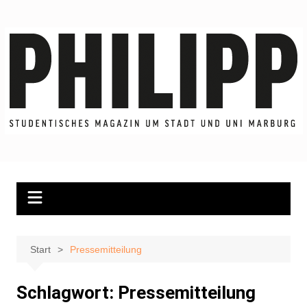
Zum
Inhalt
springen
Start
Pressemitteilung
Schlagwort:
Pressemitteilung