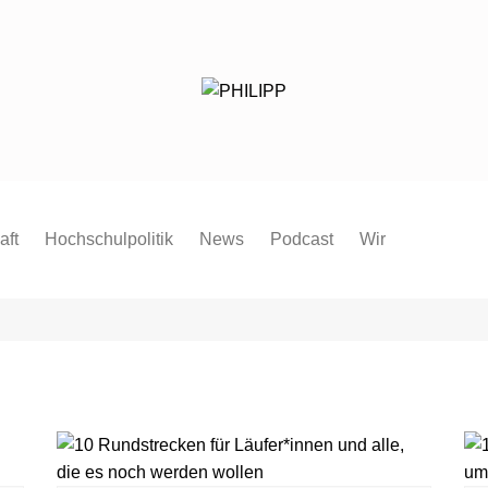
aft
Hochschulpolitik
News
Podcast
Wir
Redaktion
Mitmachen
FAQ
Pressespiegel
Pressemitteilung
Satzung