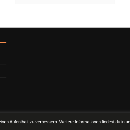
en.
nen Aufenthalt zu verbessern. Weitere Informationen findest du in 
Wordpress Social Share Plugin
powered by Ultimatelysocial