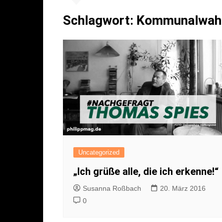
Literatur
Sport
Schlagwort:
Kommunalwahl
Musik
Endgegner*in
Kunst
Uncategorized
„Ich grüße alle, die ich erkenne!“
Susanna Roßbach
20. März 2016
0