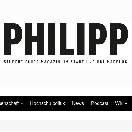
enschaft
Hochschulpolitik
News
Podcast
Wir
dium
Redakti
Mitmac