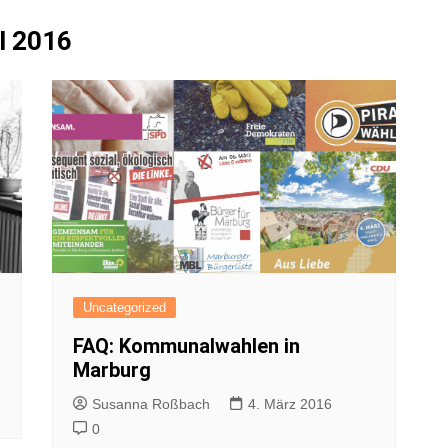
FAQ
 2016
Presses
Pressem
Satzun
Impres
Datensc
Uncategorized
FAQ: Kommunalwahlen in
Marburg
Susanna Roßbach
4. März 2016
0