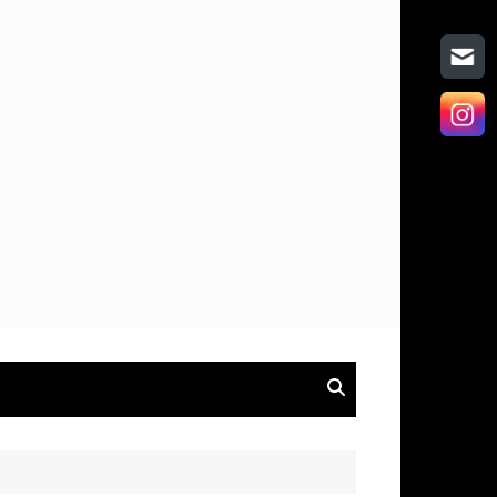
on
hen