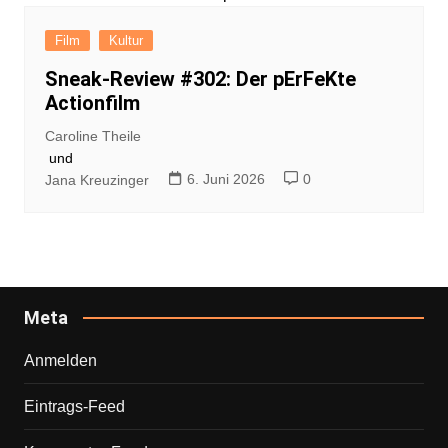
Film
Kultur
Sneak-Review #302: Der pErFeKte
Actionfilm
Caroline Theile
und
6. Juni 2026
0
Jana Kreuzinger
Meta
Anmelden
Eintrags-Feed