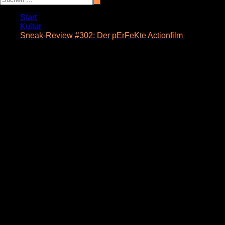
Start
Kultur
Sneak-Review #302: Der pErFeKte Actionfilm
Sneak-Review #302: Der pErFeKte
Actionfilm