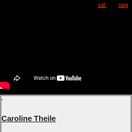
(Lektoriert von
sal
und
nag
).
Caroline Theile