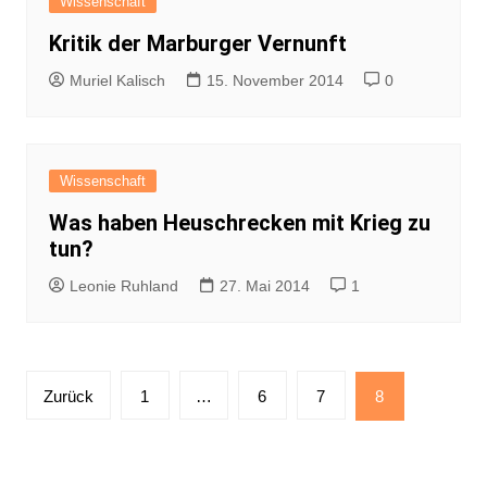
Wissenschaft
Kritik der Marburger Vernunft
Muriel Kalisch
15. November 2014
0
Wissenschaft
Was haben Heuschrecken mit Krieg zu
tun?
Leonie Ruhland
27. Mai 2014
1
Seitennummerierung
Zurück
1
…
6
7
8
der
Beiträge