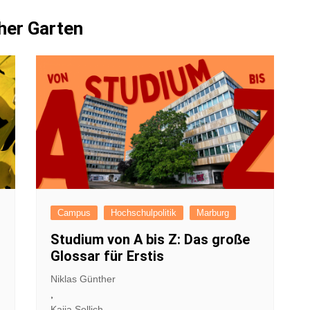
FAQ
her Garten
Presses
Pressem
Satzun
Impres
Datensc
Campus
Hochschulpolitik
Marburg
Studium von A bis Z: Das große
Glossar für Erstis
Niklas Günther
,
Kaija Sollich