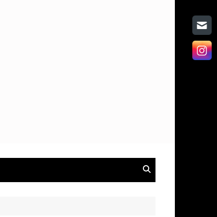
on
hen