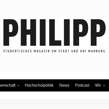
enschaft
Hochschulpolitik
News
Podcast
Wir
dium
Redakti
Mitmac