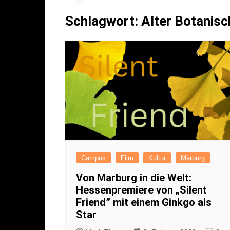
Literatur
Sport
Schlagwort:
Alter Botanisc
Musik
Endgegner*in
Kunst
Campus
Film
Kultur
Marburg
Von Marburg in die Welt:
Hessenpremiere von „Silent
Friend” mit einem Ginkgo als
Star