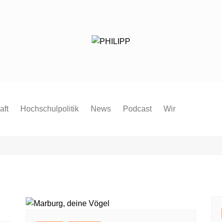
aft
Hochschulpolitik
News
Podcast
Wir
Redaktion
Mitmachen
FAQ
Pressespiegel
Pressemitteilung
Satzung