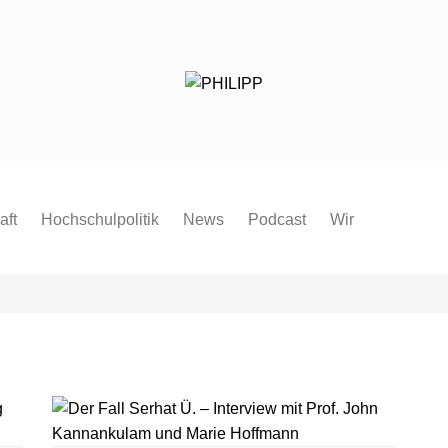
aft
Hochschulpolitik
News
Podcast
Wir
Redaktion
Mitmachen
FAQ
Pressespiegel
Pressemitteilung
Satzung