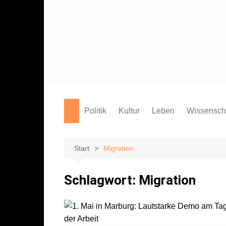
Zum
Inhalt
springen
Politik
Kultur
Leben
Wissensch
Film
Marburg
Studium
Theater
Campus
Start
Migration
Literatur
Sport
Schlagwort:
Migration
Musik
Endgegner*in
Kunst