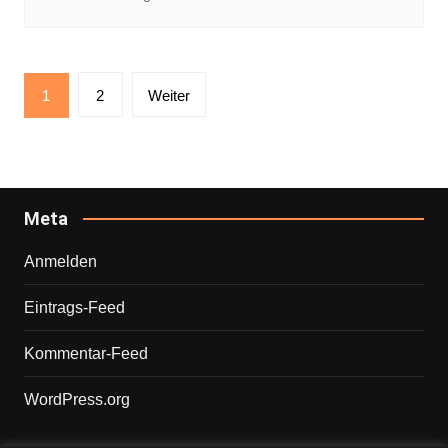
Seitennummerierung
1
2
Weiter
der
Beiträge
Meta
Anmelden
Eintrags-Feed
Kommentar-Feed
WordPress.org