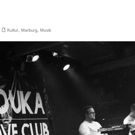
FAQ
Presses
Pressem
Kultur
,
Marburg
,
Musik
Satzun
Impres
Datensc