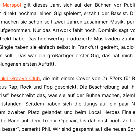
nd
Marspol
gilt dieses Jahr, sich auf den Bühnen vor Publi
 direkt nochmal einen Gig spielen“, erzählt der Bassist. D
e machen sie schon seit zwei Jahren zusammen Musik, per
 aufgenommen. Nur das Artwork fehlt noch. Dominik sagt von
ckt habe. Das hochwertig produzierte Musikvideo zu ihrer
ingle haben sie einfach selbst in Frankfurt gedreht, audio
n soll. „Das war ein großartiger erster Gig, das hat mich
ungenen ersten Auftritt.
uka Groove Club
, die mit einem Cover von
21 Pilots
für B
aus Rap, Rock und Pop geschickt. Die Beschreibung auf i
riss“ beschreibt das, was sie auf der Bühne machen, ziem
4 entstanden. Seitdem haben sich die Jungs auf ein paar
dem zweiten Platz gelandet und beim Local Heroes Final
ie Band auf dem Trebur Openair, bis dahin ist noch Zeit zu
n besser“, bemerkt Phil. Wir sind gespannt auf die neuen So