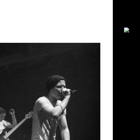
piegel
itteilung
g
sum
hutzerklärung