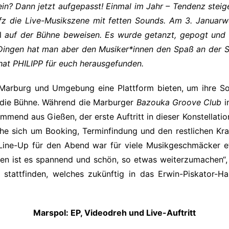
in? Dann jetzt aufgepasst! Einmal im Jahr – Tendenz stei
z die Live-Musikszene mit fetten Sounds. Am 3. Januar
l
auf der Bühne beweisen. Es wurde getanzt, gepogt und
n Dingen hat man aber den Musiker*innen den Spaß an der 
hat PHILIPP für euch herausgefunden.
 Marburg und Umgebung eine Plattform
bieten, um ihre S
 die Bühne. Während die Marburger
Bazouka Groove Club
i
mmend aus Gießen, der erste Auftritt in dieser Konstellatio
che sich um Booking, Terminfindung und den restlichen Kr
 Line-Up für den Abend war für viele Musikgeschmäcker e
en ist es spannend und schön, so etwas weiterzumachen“, 
stattfinden, welches zukünftig in das Erwin-Piskator-H
Marspol: EP, Videodreh und Live-Auftritt