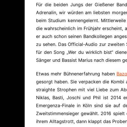
Für die beiden Jungs der Gießener Ba
Adrenalin, wir würden am liebsten morgen
beim Studium kennengelernt. Mittlerweil
die wahrscheinlich im Frühjahr erscheint,
er
auch schon seinen Bandkollegen angeste
zu sehen. Das Official-Audio zur zweiten S
für den Song „Wer du wirklich bist“ diene
Sänger und Bassist Marius nach diesem gel
Etwas mehr Bühnenerfahrung haben
Bazo
gesorgt haben. Sie verpacken die Kombi 
straighte Strophen mit viel Liebe zum Ab
Niklas, Basti, Joschi und Phil ist 201
Emergenza-Finale in Köln sind sie auf 
Zweitstimmensieger gewählt. 2016 spielt d
ihrem Alltagstrott, dann klappt das Probe