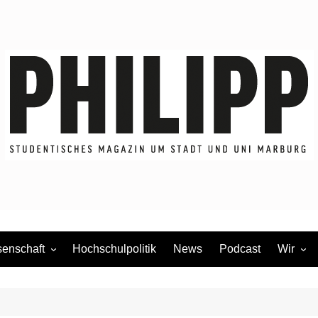
enschaft
Hochschulpolitik
News
Podcast
Wir
dium
Redakti
Mitmac