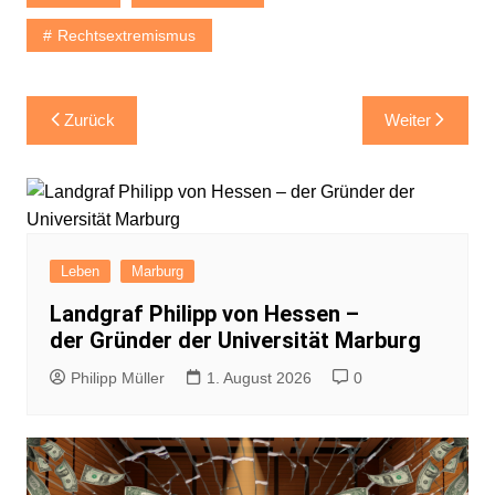
Rechtsextremismus
Beitragsnavigation
Zurück
Weiter
Leben
Marburg
Landgraf Philipp von Hessen –
der Gründer der Universität Marburg
Philipp Müller
1. August 2026
0