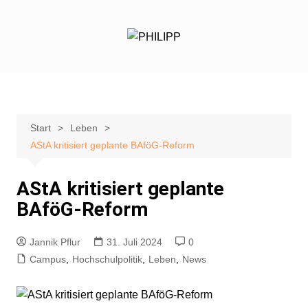
Zum
Inhalt
springen
Start
Leben
AStA kritisiert geplante BAföG-Reform
AStA kritisiert geplante
BAföG-Reform
Jannik Pflur
31. Juli 2024
0
Campus
,
Hochschulpolitik
,
Leben
,
News