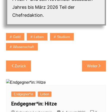
Jahres bis März 2026 Teil der
Chefredaktion.
Geld
Leben
Studium
Wissenschaft
Beitragsnavigation
Zurück
Weiter
Endgegner*in
Leben
Endgegner*in: Hitze