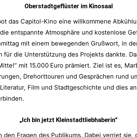
Oberstadtgeflüster im Kinosaal
t das Capitol-Kino eine willkommene Abkühlun
 die entspannte Atmosphäre und kostenlose Ge
mittag mit einem bewegenden Grußwort, in de
 für die Unterstützung des Projekts dankte. Das
te!“ mit 15.000 Euro prämiert. Ziel ist es, Marb
rungen, Drehorttouren und Gesprächen rund um
iteratur, Film und Stadtgeschichte und dies an
rbinden.
„Ich bin jetzt Kleinstadtliebhaberin“
n den Fragen des Publikums. Dabei verriet sie, d