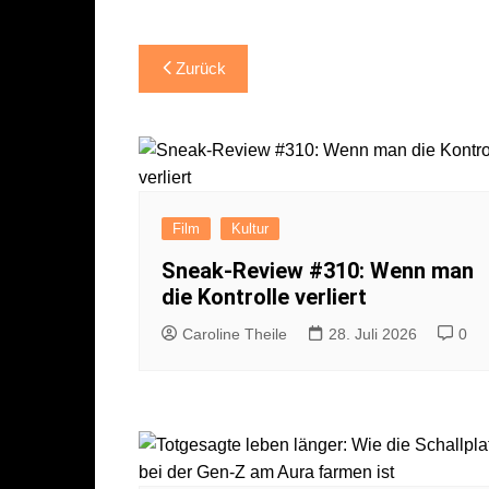
Beitragsnavigation
Zurück
Film
Kultur
Sneak-Review #310: Wenn man
die Kontrolle verliert
Caroline Theile
28. Juli 2026
0