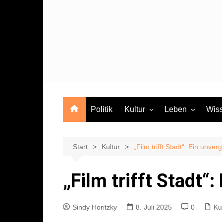
Zum
Inhalt
springen
Politik
Kultur
Leben
Wiss
Film
Marburg
Stu
Theater
Campus
Start
Kultur
„Film trifft Stadt“: Ein unve
Literatur
Sport
„Film trifft Stadt“
Musik
Endgegner*in
Kunst
Sindy Horitzky
8. Juli 2025
0
Ku