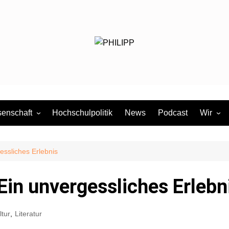
enschaft
Hochschulpolitik
News
Podcast
Wir
dium
Redakti
Mitmac
rgessliches Erlebnis
FAQ
: Ein unvergessliches Erlebn
Presses
Pressem
ltur
,
Literatur
Satzun