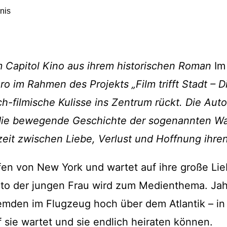
Impres
Datensc
im Capitol Kino aus ihrem historischen Roman
Im
o im Rahmen des Projekts „Film trifft Stadt – 
sch-filmische Kulisse ins Zentrum rückt. Die Aut
die bewegende Geschichte der sogenannten War 
zeit zwischen Liebe, Verlust und Hoffnung ihre
fen von New York und wartet auf ihre große Lie
Foto der jungen Frau wird zum Medienthema. Jahr
emden im Flugzeug hoch über dem Atlantik – in
f sie wartet und sie endlich heiraten können.