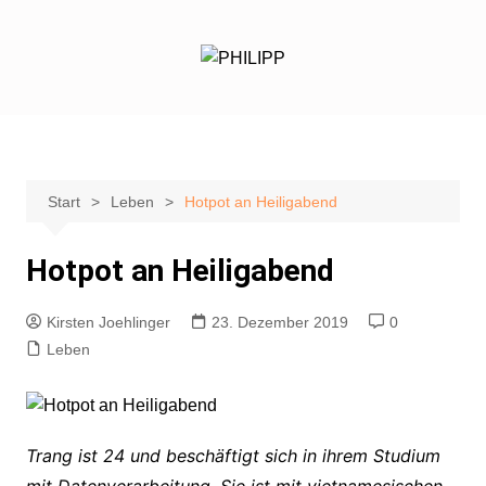
Zum
Inhalt
springen
Start
Leben
Hotpot an Heiligabend
Hotpot an Heiligabend
Kirsten Joehlinger
23. Dezember 2019
0
Leben
Trang ist 24 und beschäftigt sich in ihrem Studium
mit Datenverarbeitung. Sie ist mit vietnamesischen