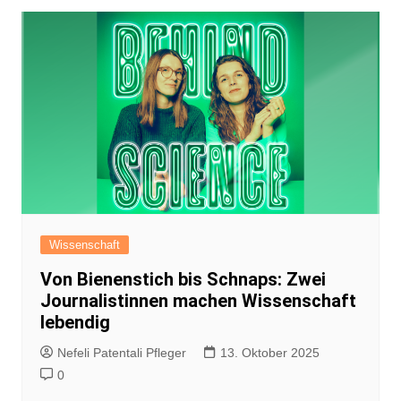
Wissenschaft
Von Bienenstich bis Schnaps: Zwei
Journalistinnen machen Wissenschaft
lebendig
Nefeli Patentali Pfleger
13. Oktober 2025
0