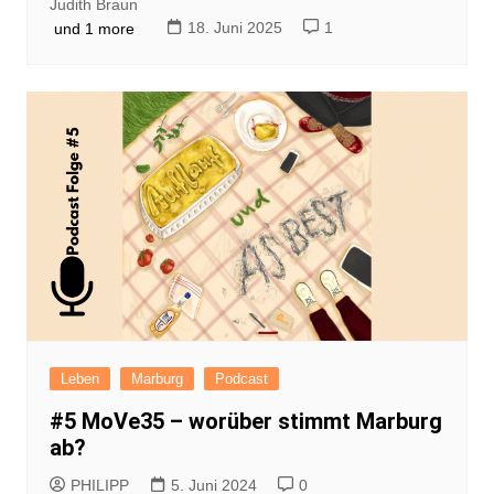
Judith Braun
18. Juni 2025
1
und 1 more
Leben
Marburg
Podcast
#5 MoVe35 – worüber stimmt Marburg
ab?
PHILIPP
5. Juni 2024
0