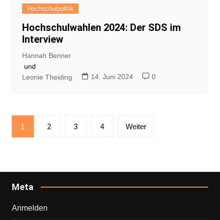
Hochschulpolitik
Hochschulwahlen 2024: Der SDS im
Interview
Hannah Benner
und
14. Juni 2024
0
Leonie Theiding
Seitennummerierung
1
2
3
4
Weiter
der
Beiträge
Meta
Anmelden