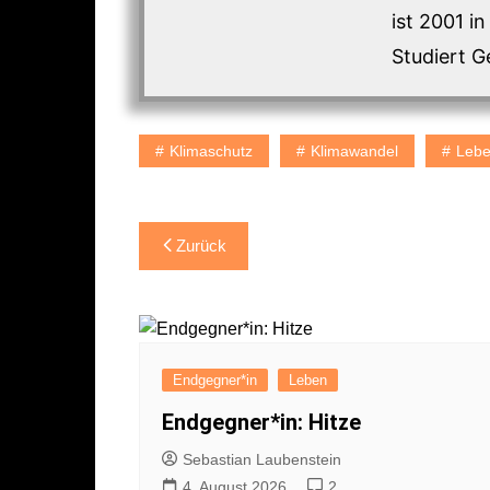
ist 2001 i
Studiert G
Klimaschutz
Klimawandel
Leb
Beitragsnavigation
Zurück
Endgegner*in
Leben
Endgegner*in: Hitze
Sebastian Laubenstein
4. August 2026
2