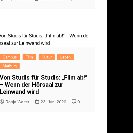
Campus
Film
Kultur
Leben
Marburg
Von Studis für Studis: „Film ab!“
– Wenn der Hörsaal zur
Leinwand wird
Ronja Walter
23. Juni 2026
0