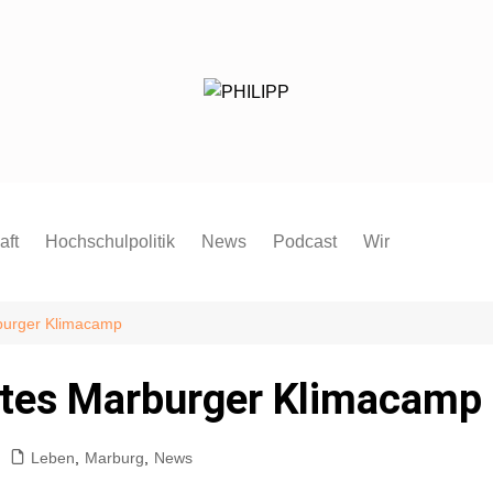
aft
Hochschulpolitik
News
Podcast
Wir
Redaktion
Mitmachen
burger Klimacamp
FAQ
stes Marburger Klimacamp
Pressespiegel
Pressemitteilung
Leben
,
Marburg
,
News
Satzung