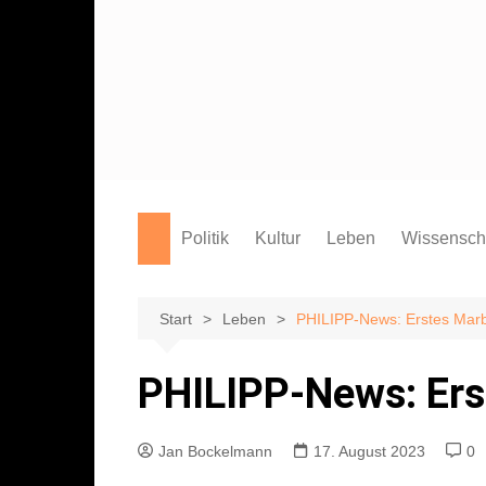
Zum
Inhalt
springen
Politik
Kultur
Leben
Wissensch
Film
Marburg
Studium
Theater
Campus
Start
Leben
PHILIPP-News: Erstes Mar
Literatur
Sport
PHILIPP-News: Er
Musik
Endgegner*in
Kunst
Jan Bockelmann
17. August 2023
0