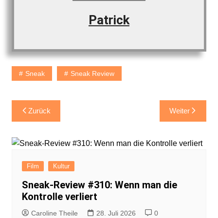
Patrick
Sneak
Sneak Review
Beitragsnavigation
Zurück
Weiter
Film
Kultur
Sneak-Review #310: Wenn man die
Kontrolle verliert
Caroline Theile
28. Juli 2026
0