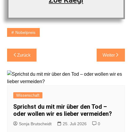
Zoe Kaegi
Nobelpreis
Beitragsnavigation
Zurück
Weiter
Wissenschaft
Sprichst du mit mir über den Tod –
oder wollen wir es lieber vermeiden?
Sonja Brutscheidt
25. Juli 2026
0