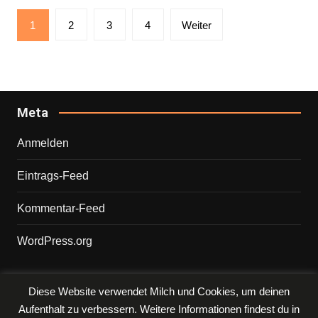
Seitennummerierung
1
2
3
4
Weiter
der
Beiträge
Meta
Anmelden
Eintrags-Feed
Kommentar-Feed
WordPress.org
Diese Website verwendet Milch und Cookies, um deinen
Copyright © 2026 PHILIPP. Alle Rechte vorbehalten.
Aufenthalt zu verbessern. Weitere Informationen findest du in