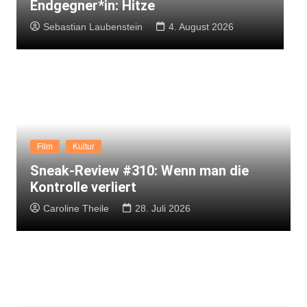
Endgegner*in: Hitze
d
Sebastian Laubenstein
4. August 2026
Film
Kultur
Sneak-Review #310: Wenn man die
Kontrolle verliert
Caroline Theile
28. Juli 2026