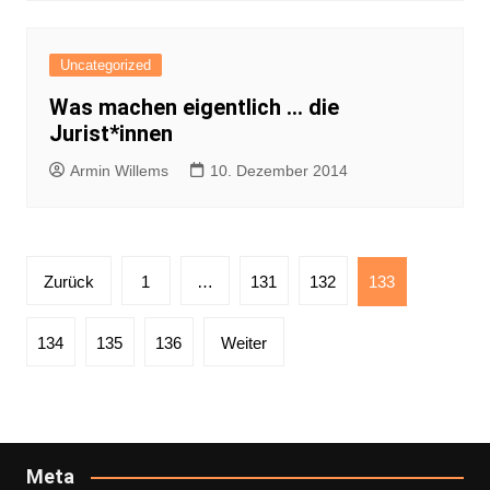
Uncategorized
Was machen eigentlich … die
Jurist*innen
Armin Willems
10. Dezember 2014
Seitennummerierung
Zurück
1
…
131
132
133
der
Beiträge
134
135
136
Weiter
Meta