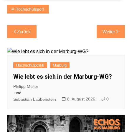
Hochschulsport
Beitragsnavigation
Zurück
Weiter
Hochschulpolitik
Marburg
Wie lebt es sich in der Marburg-WG?
Philipp Müller
und
8. August 2026
0
Sebastian Laubenstein