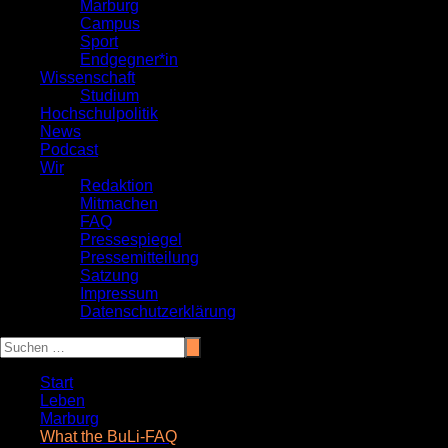
Marburg
Campus
Sport
Endgegner*in
Wissenschaft
Studium
Hochschulpolitik
News
Podcast
Wir
Redaktion
Mitmachen
FAQ
Pressespiegel
Pressemitteilung
Satzung
Impressum
Datenschutzerklärung
Start
Leben
Marburg
What the BuLi-FAQ