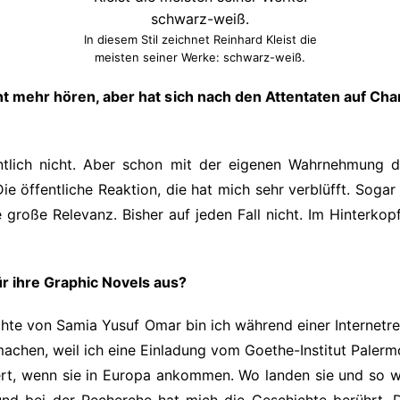
In diesem Stil zeichnet Reinhard Kleist die
meisten seiner Werke: schwarz-weiß.
ht mehr hören, aber hat sich nach den Attentaten auf Ch
ntlich nicht. Aber schon mit der eigenen Wahrnehmung 
e öffentliche Reaktion, die hat mich sehr verblüfft. Sogar
große Relevanz. Bisher auf jeden Fall nicht. Im Hinterkop
r ihre Graphic Novels aus?
chte von S
amia Yusuf Omar bin ich während einer Internet
machen, weil ich eine Einladung vom Goethe-Institut Palerm
t, wenn sie in Europa ankommen. Wo landen sie und so wei
d bei der Recherche hat mich die Geschichte berührt. D