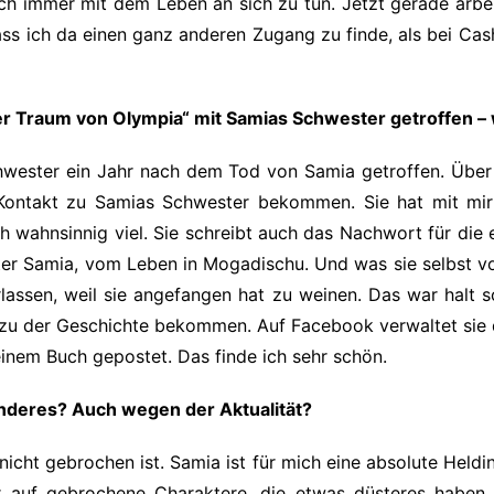
ch immer mit dem Leben an sich zu tun. Jetzt gerade arbei
ass ich da einen ganz anderen Zugang zu finde, als bei Ca
er Traum von Olympia“ mit Samias Schwester getroffen – 
hwester ein Jahr nach dem Tod von Samia getroffen. Über T
h Kontakt zu Samias Schwester bekommen. Sie hat mit mir
ch wahnsinnig viel. Sie schreibt auch das Nachwort für di
ester Samia, vom Leben in Mogadischu. Und was sie selbst 
ssen, weil sie angefangen hat zu weinen. Das war halt so 
zu der Geschichte bekommen. Auf Facebook verwaltet sie d
inem Buch gepostet. Das finde ich sehr schön.
nderes? Auch wegen der Aktualität?
 nicht gebrochen ist. Samia ist für mich eine absolute Heldi
 auf gebrochene Charaktere, die etwas düsteres haben o