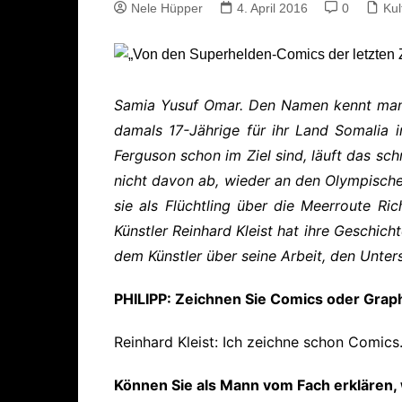
Nele Hüpper
4. April 2016
0
Kul
S
amia Yusuf Omar. Den Namen kennt man n
damals 17-Jährige für ihr Land Somalia 
Ferguson schon im Ziel sind, läuft das sc
nicht davon ab, wieder an den Olympisch
sie als Flüchtling über die Meerroute Ri
Künstler Reinhard Kleist hat ihre Geschich
dem Künstler über seine Arbeit, den Unte
PHILIPP: Zeichnen Sie Comics oder Grap
Reinhard Kleist: Ich zeichne schon Comics
Können Sie als Mann vom Fach erklären,