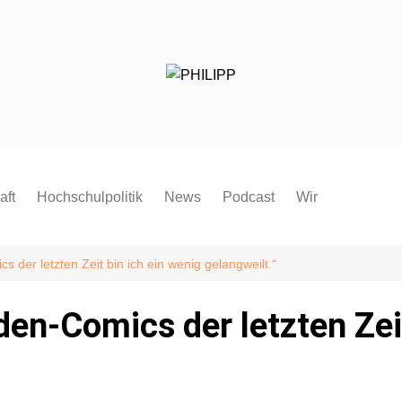
aft
Hochschulpolitik
News
Podcast
Wir
Redaktion
Mitmachen
 der letzten Zeit bin ich ein wenig gelangweilt.“
FAQ
en-Comics der letzten Zeit
Pressespiegel
Pressemitteilung
Satzung