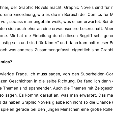
ner, der Graphic Novels macht. Graphic Novels sind für 
o eine Einordnung, wie es die im Bereich der Comics für 
 vor, sodass man ungefähr weiß, was einen erwartet. Bei de
ten sich auch eher an eine erwachsenere Leserschaft. Aber 
ne. Mir hat die Einteilung durch diesen Begriff sehr geh
lustig sein und sind für Kinder“ und dann kam halt dieser 
doch was anderes. Zusammengefasst: eigentlich sind Graph
omics?
hwierige Frage. Ich muss sagen, von den Superhelden-Com
nzen Geschichten in die selbe Richtung. Da fand ich dan
Die Themen sind spannender. Auch die Themen mit Zeitgesch
 so sagen. Es kommt darauf an, was man erwartet. Das mac
d da haben Graphic Novels glaube ich nicht so die Chance (
ie spielen gerade bei den jungen Menschen eine große Rolle