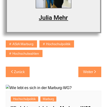
Julia Mehr
AStA Marburg
Hochschulpolitik
Hochschulwahlen
Beitragsnavigation
Zurück
Weiter
Hochschulpolitik
Marburg