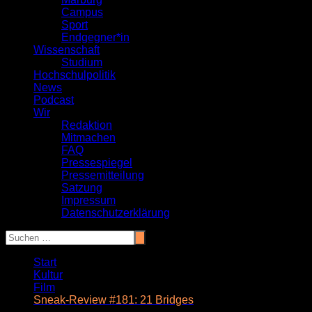
Campus
Sport
Endgegner*in
Wissenschaft
Studium
Hochschulpolitik
News
Podcast
Wir
Redaktion
Mitmachen
FAQ
Pressespiegel
Pressemitteilung
Satzung
Impressum
Datenschutzerklärung
Start
Kultur
Film
Sneak-Review #181: 21 Bridges