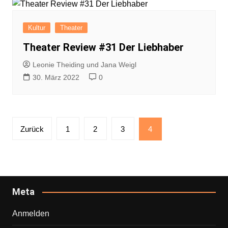
Kultur
Theater
Theater Review #31 Der Liebhaber
Leonie Theiding und Jana Weigl
30. März 2022
0
Seitennummerierung
Zurück
1
2
3
4
der
Beiträge
Meta
Anmelden