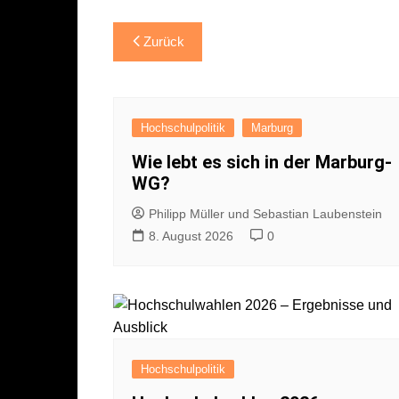
Beitragsnavigation
Zurück
Hochschulpolitik
Marburg
Wie lebt es sich in der Marburg-
WG?
Philipp Müller und Sebastian Laubenstein
8. August 2026
0
Hochschulpolitik