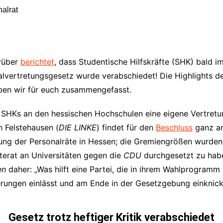
Impressum
Datenschutzerkl
rüber
berichtet
, dass Studentische Hilfskräfte (SHK) bald i
alvertretungsgesetz wurde verabschiedet! Die Highlights de
ben wir für euch zusammengefasst.
r SHKs an den hessischen Hochschulen eine eigene Vertretun
n Felstehausen (
DIE LINKE
) findet für den
Beschluss
ganz an
ng der Personalräte in Hessen; die Gremiengrößen wurden 
terat an Universitäten gegen die
CDU
durchgesetzt zu haben
en
daher: „Was hilft eine Partei, die in ihrem Wahlprogramm 
ierungen einlässt und am Ende in der Gesetzgebung einknic
Gesetz trotz heftiger Kritik verabschiedet