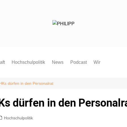
aft
Hochschulpolitik
News
Podcast
Wir
Redaktion
Mitmachen
Ks dürfen in den Personalrat
FAQ
s dürfen in den Personalr
Pressespiegel
Pressemitteilung
Hochschulpolitik
Satzung