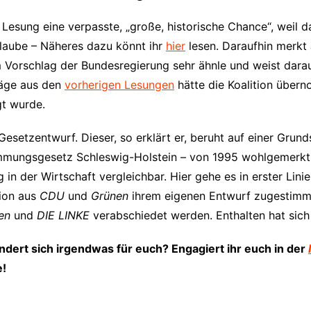
r Lesung eine verpasste, „große, historische Chance“, weil
erlaube – Näheres dazu könnt ihr
hier
lesen. Daraufhin merkt
Vorschlag der Bundesregierung sehr ähnle und weist darau
hläge aus den
vorherigen Lesungen
hätte die Koalition über
gt wurde.
Gesetzentwurf. Dieser, so erklärt er, beruht auf einer Gru
mungsgesetz Schleswig-Holstein – von 1995 wohlgemerkt.
in der Wirtschaft vergleichbar. Hier gehe es in erster Lini
tion aus
CDU
und
Grünen
ihrem eigenen Entwurf zugestimmt
en
und
DIE LINKE
verabschiedet werden. Enthalten hat sich 
dert sich irgendwas für euch? Engagiert ihr euch in der
e!