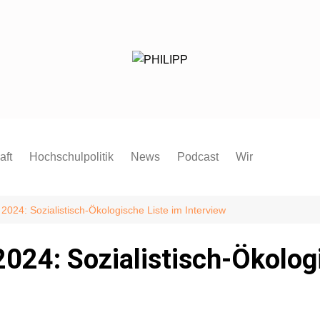
aft
Hochschulpolitik
News
Podcast
Wir
Redaktion
Mitmachen
024: Sozialistisch-Ökologische Liste im Interview
FAQ
024: Sozialistisch-Ökologi
Pressespiegel
Pressemitteilung
Satzung