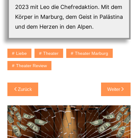
2023 mit Leo die Chefredaktion. Mit dem
Körper in Marburg, dem Geist in Palästina
und dem Herzen in den Alpen.
Liebe
Theater
Theater Marburg
Theater Review
Beitragsnavigation
Zurück
Weiter