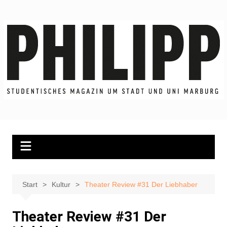
Zum
Inhalt
springen
Start
Kultur
Theater Review #31 Der Liebhaber
Theater Review #31 Der