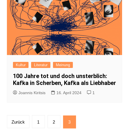
Kultur
Literatur
Meinung
100 Jahre tot und doch unsterblich:
Kafka in Scherben, Kafka als Liebhaber
Joannis Kiritsis
16. April 2024
1
Seitennummerierung
Zurück
1
2
3
der