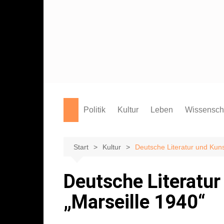
Zum
Inhalt
springen
Politik
Kultur
Leben
Wissensch
Film
Marburg
Studium
Theater
Campus
Start
Kultur
Deutsche Literatur und Kunst
Literatur
Sport
Deutsche Literatur
Musik
Endgegner*in
„Marseille 1940“
Kunst