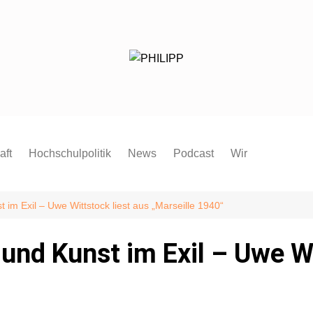
aft
Hochschulpolitik
News
Podcast
Wir
Redaktion
Mitmachen
 im Exil – Uwe Wittstock liest aus „Marseille 1940“
FAQ
 und Kunst im Exil – Uwe Wi
Pressespiegel
Pressemitteilung
Satzung