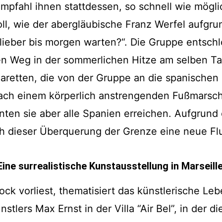
empfahl ihnen stattdessen, so schnell wie mögl
oll, wie der abergläubische Franz Werfel aufgru
ht lieber bis morgen warten?“. Die Gruppe entsch
len Weg in der sommerlichen Hitze am selben Ta
retten, die von der Gruppe an die spanischen Z
ach einem körperlich anstrengenden Fußmarsch,
onnten sie aber alle Spanien erreichen. Aufgru
ch dieser Überquerung der Grenze eine neue Fl
Eine surrealistische Kunstausstellung in Marseill
ock vorliest, thematisiert das künstlerische Leb
stlers Max Ernst in der Villa “Air Bel”, in der 