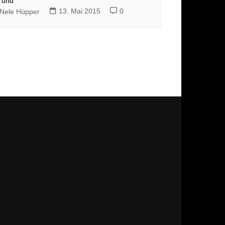
und
13. Mai 2015
0
Nele Hüpper