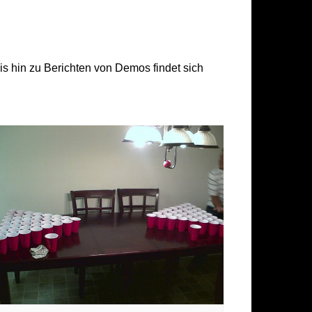
piegel
itteilung
is hin zu Berichten von Demos findet sich
g
sum
hutzerklärung