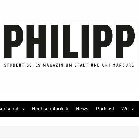
enschaft
Hochschulpolitik
News
Podcast
Wir
dium
Redakti
Mitmac