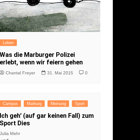
Leben
Was die Marburger Polizei
erlebt, wenn wir feiern gehen
Chantal Freyer
31. Mai 2015
0
Campus
Marburg
Meinung
Sport
Ich geh‘ (auf gar keinen Fall) zum
Sport Dies
Julia Mehr