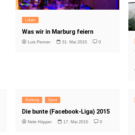
Leben
Was wir in Marburg feiern
Luis Penner
31. Mai 2015
0
Marburg
Sport
Die bunte (Facebook-Liga) 2015
Nele Hüpper
17. Mai 2015
0