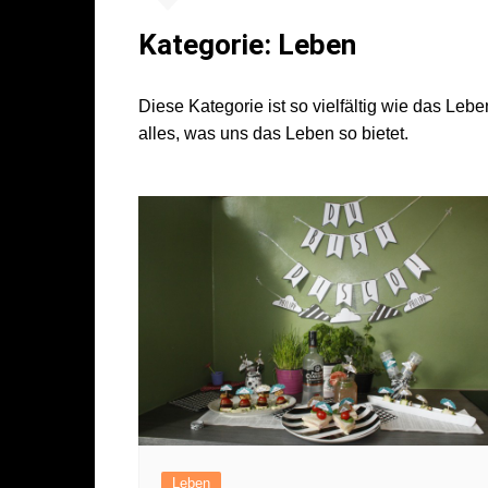
Literatur
Sport
Kategorie:
Leben
Musik
Endgegner*in
Kunst
Diese Kategorie ist so vielfältig wie das Le
alles, was uns das Leben so bietet.
Leben