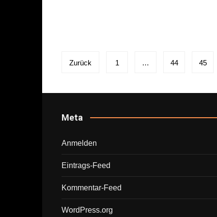
Seitennummerierung
Zurück
1
…
44
45
der
Beiträge
Meta
Anmelden
Eintrags-Feed
Kommentar-Feed
WordPress.org