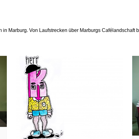
FAQ
Presses
Pressem
ben in Marburg. Von Laufstrecken über Marburgs Cafélandschaft b
Satzun
Impres
Datensc