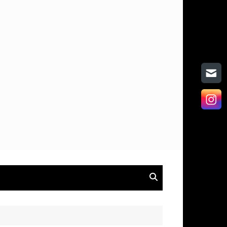
on
hen