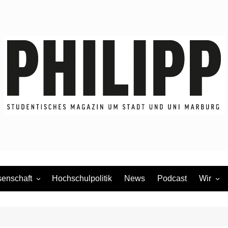
enschaft
Hochschulpolitik
News
Podcast
Wir
dium
Redakti
Mitmac