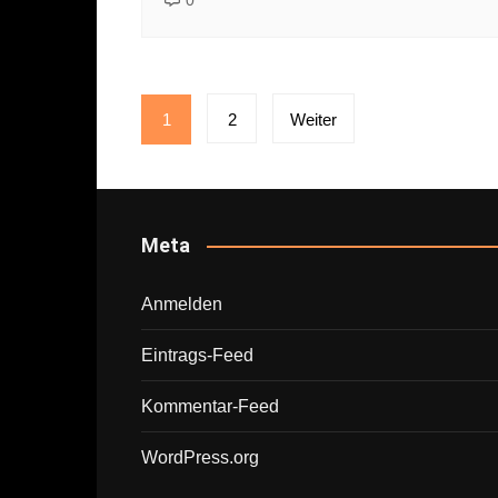
0
Seitennummerierung
1
2
Weiter
der
Beiträge
Meta
Anmelden
Eintrags-Feed
Kommentar-Feed
WordPress.org