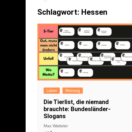
Literatur
Sport
Schlagwort:
Hessen
Musik
Endgegner*in
Kunst
Leben
Meinung
Die Tierlist, die niemand
brauchte: Bundesländer-
Slogans
Max Watteler