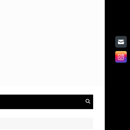
on
hen