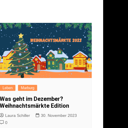
piegel
itteilung
g
sum
hutzerklärung
Leben
Marburg
Was geht im Dezember?
Weihnachtsmärkte Edition
Laura Schiller
30. November 2023
0