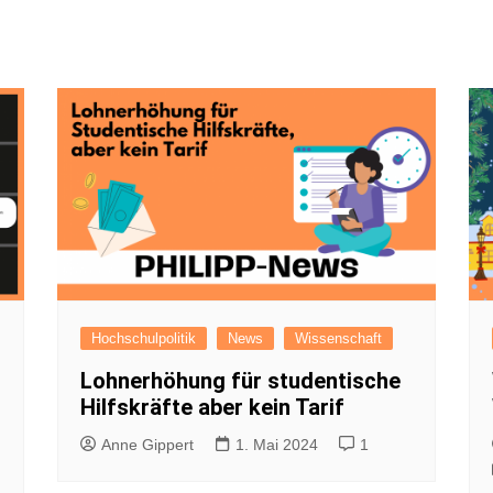
FAQ
Presses
Pressem
Satzun
Impres
Datensc
Hochschulpolitik
News
Wissenschaft
Lohnerhöhung für studentische
Hilfskräfte aber kein Tarif
Anne Gippert
1. Mai 2024
1