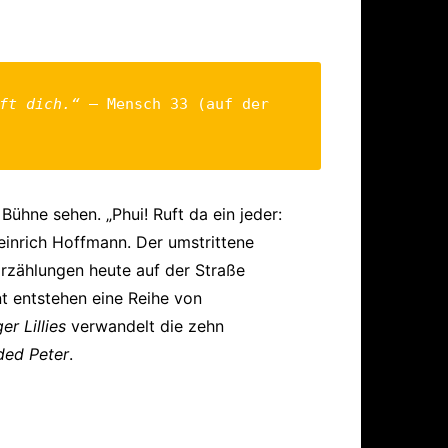
ärung
ft dich.“ 
– Mensch 33 (auf der 
Bühne sehen. „Phui! Ruft da ein jeder:
einrich Hoffmann. Der umstrittene
rzählungen heute auf der Straße
 entstehen eine Reihe von
er Lillies
verwandelt die zehn
ed Peter
.