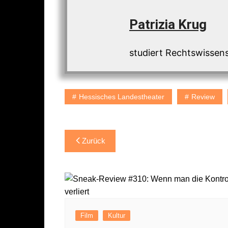
Patrizia Krug
studiert Rechtswissens
Hessisches Landestheater
Review
Beitragsnavigation
Zurück
Film
Kultur