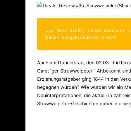
„Tu dies nicht, sonst passiert i
Bühne eingeblendetes Zitat)
Auch am Donnerstag, den 02.03. durften 
Garst´ger Struwwelpeter!“ Altbekannt sind
Erziehungsratgeber ging 1844 in den Verk
begegnen würden? Wie würden wir ein Ma
Neuinterpretationen, die aktuell in zahlr
Struwwelpeter-Geschichten dabei in eine