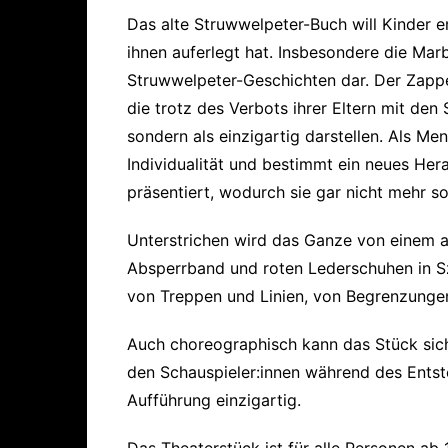
Das alte Struwwelpeter-Buch will Kinder er
ihnen auferlegt hat. Insbesondere die Marb
Struwwelpeter-Geschichten dar. Der Zappel
die trotz des Verbots ihrer Eltern mit den 
sondern als einzigartig darstellen. Als M
Individualität und bestimmt ein neues He
präsentiert, wodurch sie gar nicht mehr s
Unterstrichen wird das Ganze von einem 
Absperrband und roten Lederschuhen in Sze
von Treppen und Linien, von Begrenzungen 
Auch choreographisch kann das Stück sich
den Schauspieler:innen während des Ents
Aufführung einzigartig.
Das Theaterstück ist für alle Personen ab 