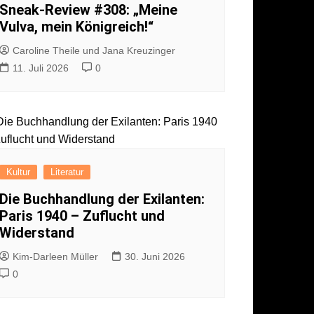
Sneak-Review #308: „Meine
Vulva, mein Königreich!“
Caroline Theile und Jana Kreuzinger
11. Juli 2026
0
Kultur
Literatur
Die Buchhandlung der Exilanten:
Paris 1940 – Zuflucht und
Widerstand
Kim-Darleen Müller
30. Juni 2026
0