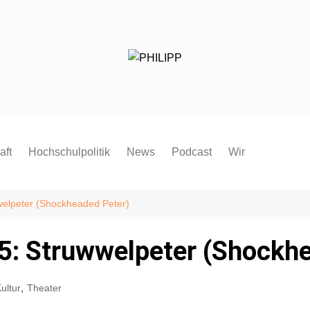
aft
Hochschulpolitik
News
Podcast
Wir
Redaktion
Mitmachen
welpeter (Shockheaded Peter)
FAQ
5: Struwwelpeter (Shockhe
Pressespiegel
Pressemitteilung
ultur
,
Theater
Satzung