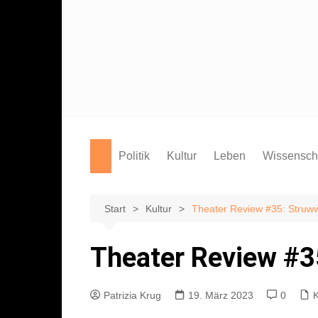
Zum
Inhalt
springen
Politik
Kultur
Leben
Wissensch
Film
Marburg
Studium
Theater
Campus
Start
Kultur
Theater Review #35: Struw
Literatur
Sport
Theater Review #3
Musik
Endgegner*in
Kunst
Patrizia Krug
19. März 2023
0
K