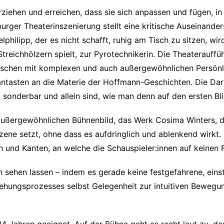
ziehen und erreichen, dass sie sich anpassen und fügen, in
urger Theaterinszenierung stellt eine kritische Auseinander
philipp, der es nicht schafft, ruhig am Tisch zu sitzen, 
Streichhölzern spielt, zur Pyrotechnikerin. Die Theaterauffüh
enschen mit komplexen und auch außergewöhnlichen Persönli
rantasten an die Materie der Hoffmann-Geschichten. Die Da
o sonderbar und allein sind, wie man denn auf den ersten B
außergewöhnlichen Bühnenbild, das Werk Cosima Winters, d
ne setzt, ohne dass es aufdringlich und ablenkend wirkt. 
und Kanten, an welche die Schauspieler:innen auf keinen F
 sehen lassen – indem es gerade keine festgefahrene, eins
tehungsprozesses selbst Gelegenheit zur intuitiven Beweg
14 Jahren geeignet. Auf der Bühne geht es recht laut zu, das