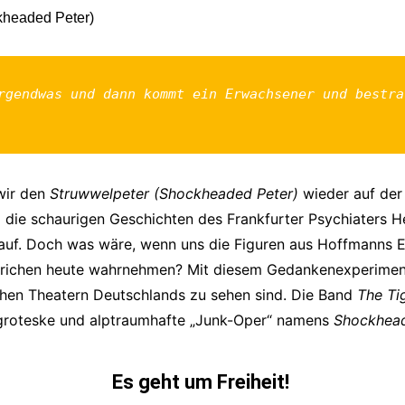
Impressum
Datenschutzerkl
rgendwas und dann kommt ein Erwachsener und bestra
wir den
Struwwelpeter (Shockheaded Peter)
wieder auf der 
 die schaurigen Geschichten des Frankfurter Psychiaters H
auf. Doch was wäre, wenn uns die Figuren aus Hoffmanns E
richen heute wahrnehmen? Mit diesem Gedankenexperiment
eichen Theatern Deutschlands zu sehen sind. Die Band
The Tig
 groteske und alptraumhafte „Junk-Oper“ namens
Shockhead
Es geht um Freiheit!