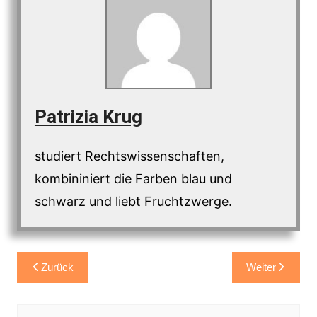
Patrizia Krug
studiert Rechtswissenschaften,
kombininiert die Farben blau und
schwarz und liebt Fruchtzwerge.
Beitragsnavigation
Zurück
Weiter