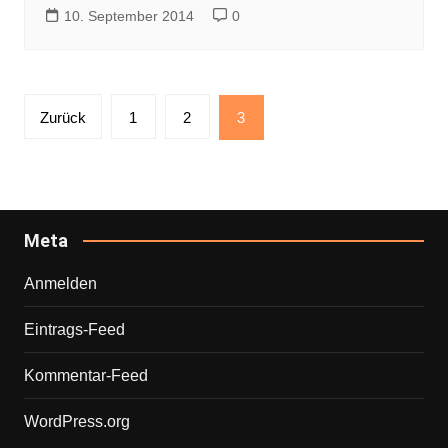
10. September 2014
0
Seitennummerierung
Zurück
1
2
3
der
Beiträge
Meta
Anmelden
Eintrags-Feed
Kommentar-Feed
WordPress.org