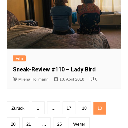
Film
Sneak-Review #110 – Lady Bird
Milena Hollmann
18. April 2018
0
Seitennummerierung
Zurück
1
…
17
18
19
der
Beiträge
20
21
…
25
Weiter