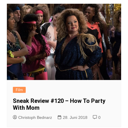
Film
Sneak Review #120 – How To Party
With Mom
Christoph Bednarz
28. Juni 2018
0