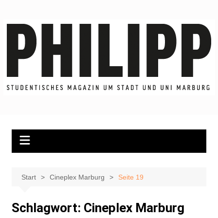
Zum
Inhalt
springen
Start
Cineplex Marburg
Seite 19
Schlagwort:
Cineplex Marburg